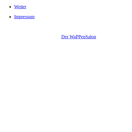
Weiter
Impressum
Copyright © 2011-2015. SN Automobile.
Design by
Der WaPPenSalon